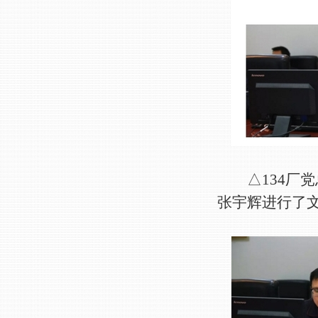
△134厂党
张宇辉进行了