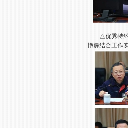
△优秀特约记
艳辉结合工作