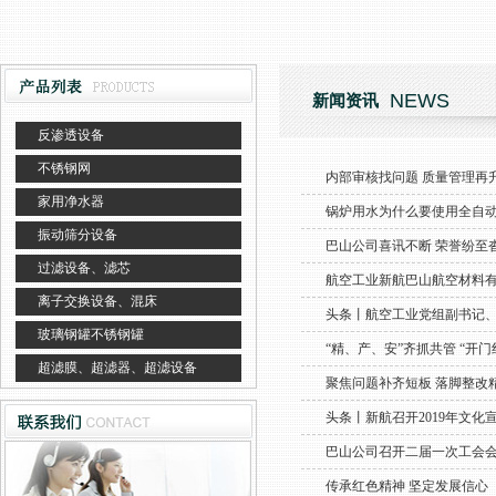
NEWS
新闻资讯
反渗透设备
不锈钢网
内部审核找问题 质量管理再
家用净水器
锅炉用水为什么要使用全自
振动筛分设备
巴山公司喜讯不断 荣誉纷至
过滤设备、滤芯
航空工业新航巴山航空材料
离子交换设备、混床
头条丨航空工业党组副书记
玻璃钢罐不锈钢罐
“精、产、安”齐抓共管 “开门
超滤膜、超滤器、超滤设备
聚焦问题补齐短板 落脚整改
头条丨新航召开2019年文化
巴山公司召开二届一次工会
传承红色精神 坚定发展信心